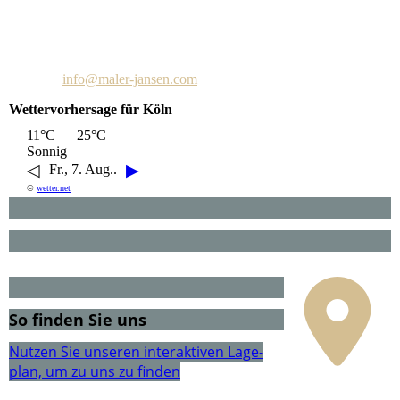
Martinstraße 30
52499 Baesweiler
Telefon: +49 2401 602208
E-Mail:
info@maler-jansen.com
Wettervorhersage für Köln
11°C – 25°C
Sonnig
◁
▶
Fr., 7. Aug..
©
wetter.net
So finden Sie uns
Nutzen Sie unseren interaktiven La­ge­
plan, um zu uns zu finden