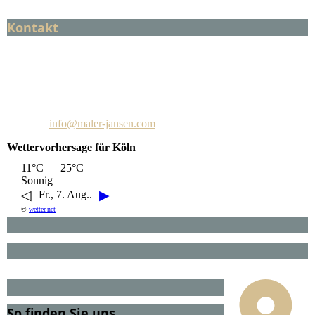
Kontakt
Maler C. Jansen
Martinstraße 30
52499 Baesweiler
Telefon: +49 2401 602208
E-Mail:
info@maler-jansen.com
Wettervorhersage für Köln
11°C – 25°C
Sonnig
◁
▶
Fr., 7. Aug..
©
wetter.net
So finden Sie uns