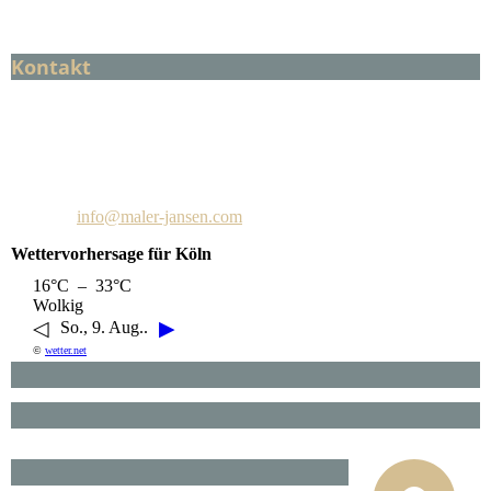
Kontakt
Maler C. Jansen
Martinstraße 30
52499 Baesweiler
Telefon: +49 2401 602208
E-Mail:
info@maler-jansen.com
Wettervorhersage für Köln
16°C – 33°C
Wolkig
◁
▶
So., 9. Aug..
©
wetter.net